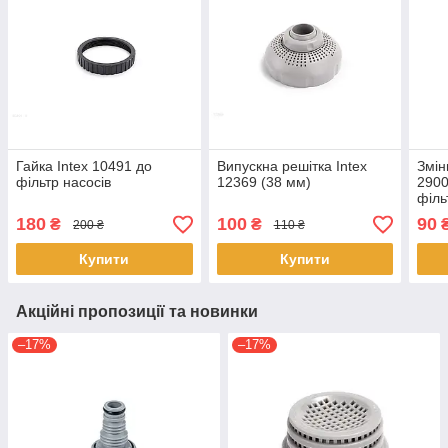
Гайка Intex 10491 до
Випускна решітка Intex
Змін
фільтр насосів
12369 (38 мм)
2900
філь
180
100
90
₴
₴
200 ₴
110 ₴
Купити
Купити
Акційні пропозиції та новинки
–17%
–17%