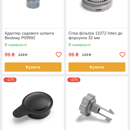
Адаптер садового шланга
Сітка фільтра 11072 Intex до
Bestway P09992
форсунок 32 мм
В наявності
В наявності
99
99
₴
₴
119 ₴
119 ₴
Купити
Купити
–12%
–10%