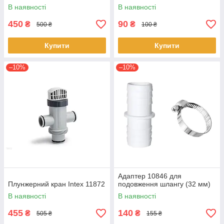
В наявності
В наявності
450
90
₴
₴
500 ₴
100 ₴
Купити
Купити
–10%
–10%
Адаптер 10846 для
Плунжерний кран Intex 11872
подовження шлангу (32 мм)
В наявності
В наявності
455
140
₴
₴
505 ₴
155 ₴