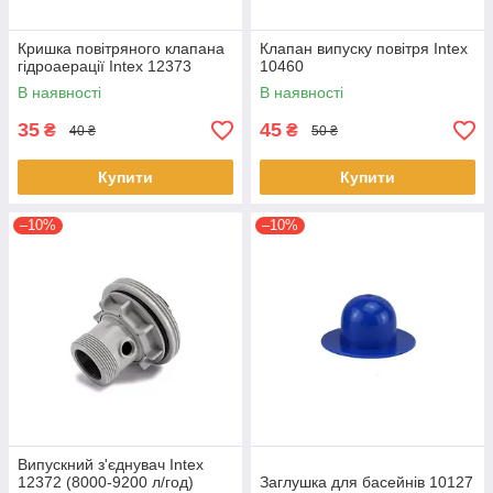
Кришка повітряного клапана
Клапан випуску повітря Intex
гідроаерації Intex 12373
10460
В наявності
В наявності
35
45
₴
₴
40 ₴
50 ₴
Купити
Купити
–10%
–10%
Випускний з'єднувач Intex
12372 (8000-9200 л/год)
Заглушка для басейнів 10127