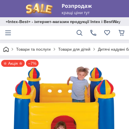
«Intex-Best» - інтернет-магазин продукції Intex і BestWay
Товари та послуги
Товари для дітей
Дитячі надувні б
✮ Акція ✮
–7%