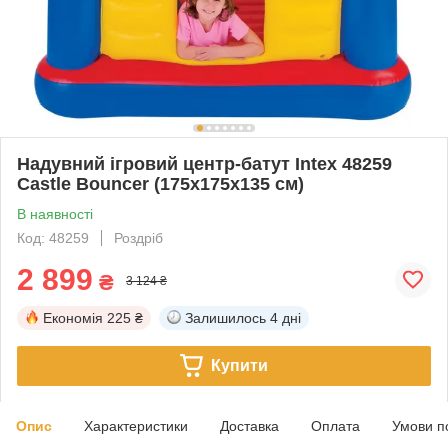
Надувний ігровий центр-батут Intex 48259
Castle Bouncer (175х175х135 см)
В наявності
Код: 48259
Роздріб
2 899
₴
3 124 ₴
Економія
225 ₴
Залишилось
4 дні
Купити
Опис
Характеристики
Доставка
Оплата
Умови п