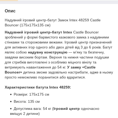
Опис
Надувний ігровий центр-батут Замок Intex 48259 Castle
Bouncer (175х175х135 см)
Надувний ігровий центр-батут Intex
Castle Bouncer
зроблений у формі барвистого казкового замка з надувними
стінками та сторожовими вежами. Ігровий центр призначений
для активних ігор одного або двох дітей від 3 до 6 років. Батут
являє собою
надувну конструкцію
— м'яку та безпечну,
завдяки високим бортам. Верхня та нижня частини подушки
для стрибків виготовлені з особливо міцного вінілу та
витримують навантаження до 54 кг.
У замку «Castle
Bouncer
»
дитина зможе задовільно настрибати, адже в ньому
просто неможливо поранитися або вдаритися.
Характеристики батута Intex 48259:
Розміри: 175х175 см
Висота: 135 см
Допустима вага: 54 кг (
Ігровий центр
одночасно
вміщує 2 дитини)