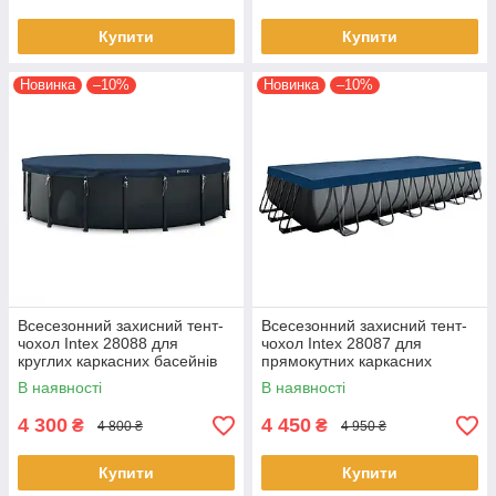
Купити
Купити
Новинка
–10%
Новинка
–10%
Всесезонний захисний тент-
Всесезонний захисний тент-
чохол Intex 28088 для
чохол Intex 28087 для
круглих каркасних басейнів
прямокутних каркасних
610 см
басейнів 732х366 см
В наявності
В наявності
4 300
4 450
₴
₴
4 800 ₴
4 950 ₴
Купити
Купити