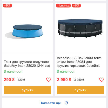
–9%
Новинка
–9%
Всесезонний захисний тент-
Тент для круглого надувного
чохол Intex 28084 для
басейну Intex 28020 (244 см)
круглих каркасних басейнів
488 см
В наявності
В наявності
290
2 950
₴
₴
320 ₴
3 250 ₴
Купити
Купити
Показати ще