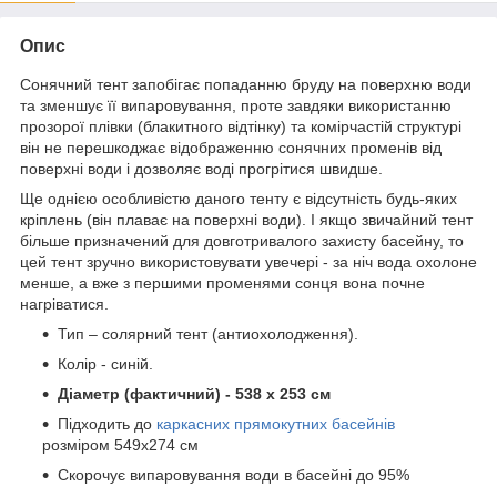
Опис
Сонячний тент запобігає попаданню бруду на поверхню води
та зменшує її випаровування, проте завдяки використанню
прозорої плівки (блакитного відтінку) та комірчастій структурі
він не перешкоджає відображенню сонячних променів від
поверхні води і дозволяє воді прогрітися швидше.
Ще однією особливістю даного тенту є відсутність будь-яких
кріплень (він плаває на поверхні води). І якщо звичайний тент
більше призначений для довготривалого захисту басейну, то
цей тент зручно використовувати увечері - за ніч вода охолоне
менше, а вже з першими променями сонця вона почне
нагріватися.
Тип – солярний тент (антиохолодження).
Колір - синій.
Діаметр (фактичний) - 538 х 253 см
Підходить до
каркасних прямокутних басейнів
розміром 549х274 см
Скорочує випаровування води в басейні до 95%