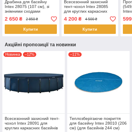
Драбина для басейну
Всесезонний захисний
Прог
Intex 28075 (107 см), зі
тент-чохол Intex 28085
(549
знімними сходами
для круглих каркасних
Inte
басейнів 549 см
2 650
4 200
599
₴
₴
2 850 ₴
4 500 ₴
Купити
Купити
Акційні пропозиції та новинки
Новинка
–12%
–11%
Всесезонний захисний тент-
Теплозберігаюче покриття
чохол Intex 28091 для
для басейну Intex 28010 (206
круглих каркасних басейнів
см) (для басейнів 244 см)