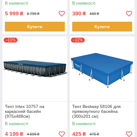
732 см
В наявності
В наявності
5 999
390
₴
₴
6 799 ₴
440 ₴
Купити
Купити
–11%
–11%
Тент Intex 10757 на
Тент Bestway 58106 для
каркасний басейн
прямокутного басейна
(975х488см)
(300х201 см)
В наявності
В наявності
4 199
425
₴
₴
4 699 ₴
475 ₴