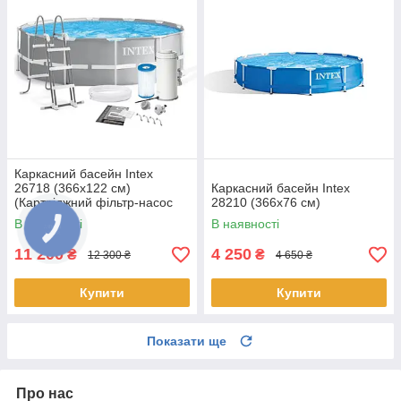
Каркасний басейн Intex
26718 (366x122 см)
Каркасний басейн Intex
(Картріджний фільтр-насос
28210 (366x76 см)
3785 л/год, драбина)
В наявності
В наявності
11 200
4 250
₴
₴
12 300 ₴
4 650 ₴
Купити
Купити
Показати ще
Про нас