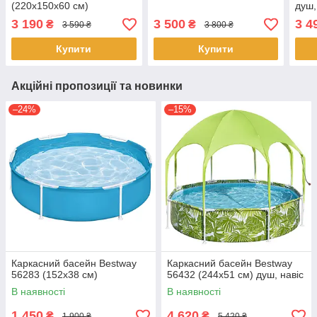
(220х150х60 см)
душ,
3 190
3 500
3 4
₴
₴
3 590 ₴
3 800 ₴
Купити
Купити
Акційні пропозиції та новинки
–24%
–15%
Каркасний басейн Bestway
Каркасний басейн Bestway
56283 (152х38 см)
56432 (244x51 см) душ, навіс
В наявності
В наявності
1 450
4 620
₴
₴
1 900 ₴
5 420 ₴