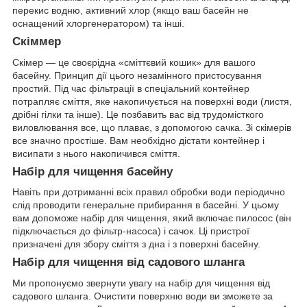
перекис водню, активний хлор (якщо ваш басейн не
оснащений хлоргенератором) та інші.
Скіммер
Скімер — це своєрідна «сміттєвий кошик» для вашого
басейну. Принцип дії цього незамінного пристосування
простий. Під час фільтрації в спеціальний контейнер
потрапляє сміття, яке накопичується на поверхні води (листя,
дрібні гілки та інше). Це позбавить вас від трудомісткого
виловлювання все, що плаває, з допомогою сачка. Зі скімерів
все значно простіше. Вам необхідно дістати контейнер і
висипати з нього накопичився сміття.
Набір для чищення басейну
Навіть при дотриманні всіх правил обробки води періодично
слід проводити генеральне прибирання в басейні. У цьому
вам допоможе набір для чищення, який включає пилосос (він
підключається до фільтр-насоса) і сачок. Ці пристрої
призначені для збору сміття з дна і з поверхні басейну.
Набір для чищення від садового шланга
Ми пропонуємо звернути увагу на набір для чищення від
садового шланга. Очистити поверхню води ви зможете за