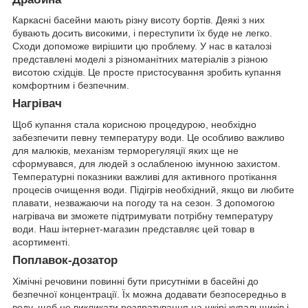
Каркасні басейни мають різну висоту бортів. Деякі з них
бувають досить високими, і переступити їх буде не легко.
Сходи допоможе вирішити цю проблему. У нас в каталозі
представлені моделі з різноманітних матеріалів з різною
висотою східців. Це просте пристосування зробить купання
комфортним і безпечним.
Нагрівач
Щоб купання стала корисною процедурою, необхідно
забезпечити певну температуру води. Це особливо важливо
для малюків, механізм терморегуляції яких ще не
сформувався, для людей з ослабленою імунною захистом.
Температурні показники важливі для активного протікання
процесів очищення води. Підігрів необхідний, якщо ви любите
плавати, незважаючи на погоду та на сезон. З допомогою
нагрівача ви зможете підтримувати потрібну температуру
води. Наш інтернет-магазин представляє цей товар в
асортименті.
Поплавок-дозатор
Хімічні речовини повинні бути присутніми в басейні до
безпечної концентрації. Їх можна додавати безпосередньо в
воду, щоб не викликати роздратування на шкірі купальщиків і