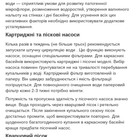
води — сприятливі умови для розвитку патогенної
мікрофлори, розмноження водоростей, утворення вапняного
нальоту на стінках і дні басейну. Для усунення всіх цих
негативних факторів необхідно використовувати додаткове
устаткування.
Картриджні та піскові насоси
Кілька разів в тиждень (не більше трьох) рекомендується
запускати штучну циркуляцію води . Цю функцію виконують
насоси, оснащені спеціальними фільтрами. Для каркасних
басейнів використовують картриджні і пісочні моделі. Вибір
насоса повинен ґрунтуватися не на тривалості перебування
купальників у воді. Картріджний фільтр виготовлений із
паперу. Він швидко забруднюється і якість фільтрації
погіршується. Для повноцінного очищення води паперовий
фільтр кожні 2-3 тижні потрібно міняти.
Потужність та пропускна здатність у пісочного насоса значно
вище. Вода проходить через кварцовий пісок і ретельно
очищається. Після закінчення купального сезону пісок
достатньо промити, щоб використовувати повторно. Для
щоденного багатогодинного купання в каркасному басейні
краще придбати пісочний насос.
Кварцовий пісок