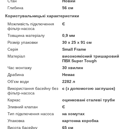
Стан
Новий
Глибина
56 см
Користувальницькі характеристики
Можливість підключення
Є
фільтр-насоса
Товщина матеріалу
0,9 мм
Розмір упаковки
30 х 25 х 91 см
Серія
Small Frame
Матеріал
високоякісний тришаровий
ПВХ Super Tough
Час монтажу
30 хвилин
Драбина
Немає
Об'єм води
2282 л
Використання басейну без
є (з допомогою заглушок)
фільтр-насоса
Каркас
оцинковані сталеві труби
Зливний клапан
Є
Тип підключення насоса
на хомутах
Упаковка
картонна коробка
Висота басейну
65 см