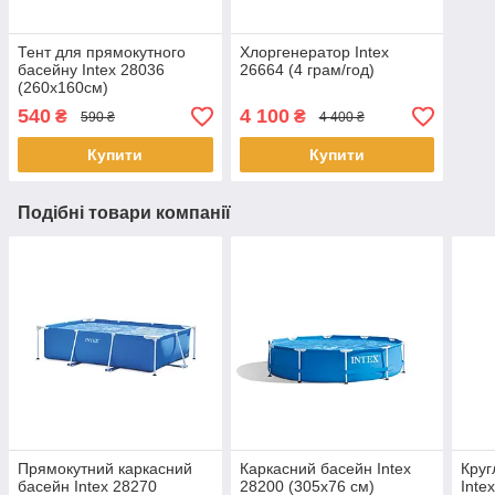
Тент для прямокутного
Хлоргенератор Intex
басейну Intex 28036
26664 (4 грам/год)
(260x160см)
540
4 100
₴
₴
590 ₴
4 400 ₴
Купити
Купити
Подібні товари компанії
Прямокутний каркасний
Каркасний басейн Intex
Круг
басейн Intex 28270
28200 (305х76 см)
Inte