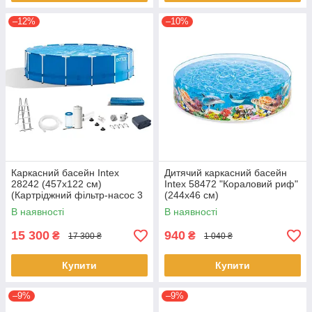
–12%
–10%
Каркасний басейн Intex
Дитячий каркасний басейн
28242 (457x122 см)
Intex 58472 "Кораловий риф"
(Картріджний фільтр-насос 3
(244х46 см)
785 л/год, драбина, тент,
В наявності
В наявності
підстилка)✅️
15 300
940
₴
₴
17 300 ₴
1 040 ₴
Купити
Купити
–9%
–9%