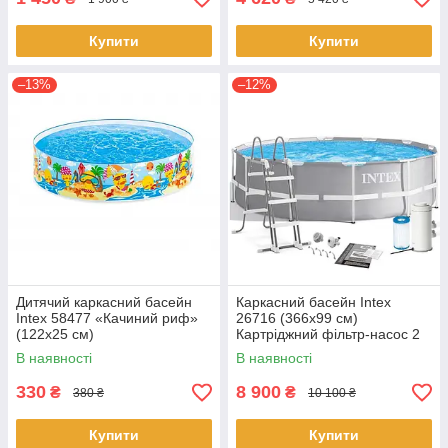
Купити
Купити
–13%
–12%
Дитячий каркасний басейн
Каркасний басейн Intex
Intex 58477 «Качиний риф»
26716 (366x99 см)
(122х25 см)
Картріджний фільтр-насос 2
006 л/год, драбина
В наявності
В наявності
330
8 900
₴
₴
380 ₴
10 100 ₴
Купити
Купити