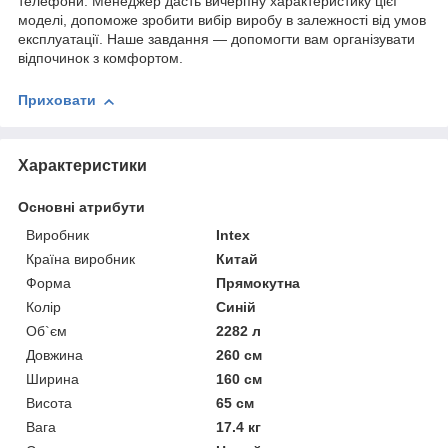
телефони. Менеджер дасть вичерпну характеристику цієї
моделі, допоможе зробити вибір виробу в залежності від умов
експлуатації. Наше завдання — допомогти вам організувати
відпочинок з комфортом.
Приховати
Характеристики
Основні атрибути
Виробник
Intex
Країна виробник
Китай
Форма
Прямокутна
Колір
Синій
Об`єм
2282 л
Довжина
260 см
Ширина
160 см
Висота
65 см
Вага
17.4 кг