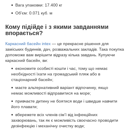
Вага упаковки: 17.400 кг
Об'єм: 0.071 куб. м
Кому підійде і з якими завданнями
впорається?
Каркасний басейн intex
— це прекрасне рішення для
заміських будинків, дач, розважальних закладів. Така покупка
допоможе вам вирішити відразу кілька завдань. Купуючи
каркасний басейн, ви:
економите особисті кошти і час, тому що немає
необхідності їхати на громадський пляж або в
стаціонарний басейн;
маєте альтернативний варіант відпочинку, якщо
немає можливості відправитися на море;
привчаєте дитину не боятися води і швидше навчити
його плавати;
вбережете всіх членів сім'ї від інфекційних
захворювань, так як є можливість своєчасно проводити
дезінфекцію і механічну очистку води;