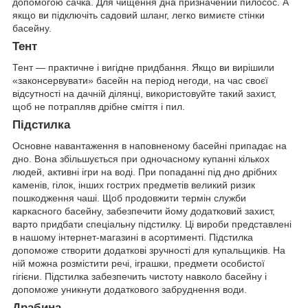
допомогою сачка. Для чищення дна призначений пилосос. А
якщо ви підключіть садовий шланг, легко вимиєте стінки
басейну.
Тент
Тент — практичне і вигідне придбання. Якщо ви вирішили
«законсервувати» басейн на період негоди, на час своєї
відсутності на дачній ділянці, використовуйте такий захист,
щоб не потрапляв дрібне сміття і пил.
Підстилка
Основне навантаження в наповненому басейні припадає на
дно. Вона збільшується при одночасному купанні кількох
людей, активні ігри на воді. При попаданні під дно дрібних
каменів, гілок, інших гострих предметів великий ризик
пошкодження чаші. Щоб продовжити термін служби
каркасного басейну, забезпечити йому додатковий захист,
варто придбати спеціальну підстилку. Ці вироби представлені
в нашому інтернет-магазині в асортименті. Підстилка
допоможе створити додаткові зручності для купальщиків. На
ній можна розмістити речі, іграшки, предмети особистої
гігієни. Підстилка забезпечить чистоту навколо басейну і
допоможе уникнути додаткового забруднення води.
Драбина