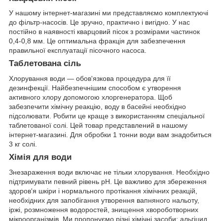
У нашому інтернет-магазині ми представляємо комплектуючі
до фільтр-насосів. Це зручно, практично і вигідно. У нас
постійно в наявності кварцовий пісок з розмірами частинок
0,4-0,8 мм. Це оптимальна фракція для забезпечення
правильної експлуатації пісочного насоса.
Таблетована сіль
Хлорування води — обов'язкова процедура для її
дезинфекції. Найбезпечнішим способом є утворення
активного хлору допомогою хлоргенератора. Щоб
забезпечити хімічну реакцію, воду в басейні необхідно
підсолювати. Робити це краще з використанням спеціальної
таблетованої солі. Цей товар представлений в нашому
інтернет-магазині. Для обробки 1 тонни води вам знадобиться
3 кг солі.
Хімія для води
Знезараження води включає не тільки хлорування. Необхідно
підтримувати певний рівень рН. Це важливо для збереження
здоров'я шкіри і нормального протікання хімічних реакцій,
необхідних для запобігання утворення вапняного нальоту,
іржі, розмноження водоростей, знищення хвороботворних
мікроорганізмів. Ми пропонуємо різні хімічні засоби: альгіцид,