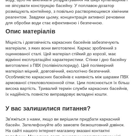
не зіпсувати конструкцію басейну. У поплавок-дозатор
розміщують контейнер, з повільно растворяющимся хімічним
реагентом. Завдяки цьому, концентрація активної речовини
для обробки води стає ефективною і безпечною.
Опис матеріалів
Міцність і довговічність каркасних басейнів забезпечують
матеріали, з яких вони виготовлені. Каркас зроблений з
оцинкованої сталі. Цей матеріал стійкий до корозії, має
відмінні експлуатаційні характеристики. Стінки і дно басейну
виготовлені з ПВХ (полівінілхлориду). Цей полімерний
матеріал міцний, довговічний, екологічно безпечний.
Особливістю каркасних басейнів є наявність між шарами ПВХ
армованої стекловолоконной сітки. Цим пояснюється їх більш
висока вартість. Тривалий термін служби каркасних басейнів,
їх надійність повністю виправдовує вкладені кошти.
У вас залишилися питання?
Зв'яжіться з нами, якщо ви вирішили придбати каркасний
басейн. Зателефонуйте або замовте безкоштовний дзвінок.
На сайті нашого інтернет-магазину вказані контактні