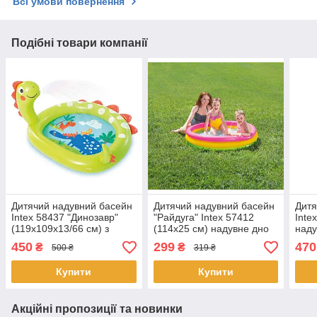
Всі умови повернення
Подібні товари компанії
Дитячий надувний басейн
Дитячий надувний басейн
Дитя
Intex 58437 "Динозавр"
"Райдуга" Intex 57412
Inte
(119х109х13/66 см) з
(114х25 см) надувне дно
наду
фонтаном
450
299
470
₴
₴
500 ₴
319 ₴
Купити
Купити
Акційні пропозиції та новинки