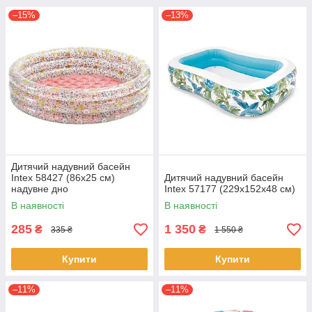
–15%
–13%
Дитячий надувний басейн
Intex 58427 (86х25 см)
Дитячий надувний басейн
надувне дно
Intex 57177 (229х152х48 см)
В наявності
В наявності
285
1 350
₴
₴
335 ₴
1 550 ₴
Купити
Купити
–11%
–11%