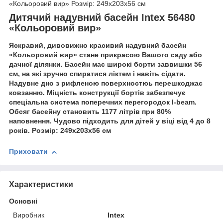
«Кольоровий вир» Розмір: 249х203х56 см
Дитячий надувний басейн Intex 56480
«Кольоровий вир»
Яскравий, дивовижно красивий надувний басейн
«Кольоровий вир» стане прикрасою Вашого саду або
дачної ділянки. Басейн має широкі борти заввишки 56
см, на які зручно спиратися ліктем і навіть сідати.
Надувне дно з рифленою поверхностюь перешкоджає
ковзанню. Міцність конструкції бортів забезпечує
спеціальна система поперечних перегородок I-beam.
Обсяг басейну становить 1177 літрів при 80%
наповнення. Чудово підходить для дітей у віці від 4 до 8
років. Розмір: 249х203х56 см
Приховати
Характеристики
Основні
Виробник
Intex