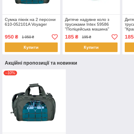
Сумка пікнік на 2 персони
Дитяче надувне коло з
Дитя
610-052101A Voyager
трусиками Intex 59586
трус
"Поліцейська машина"
"Кра
(74х58 см)
см)
950
185
185
₴
₴
1 050 ₴
195 ₴
Купити
Купити
Акційні пропозиції та новинки
–10%