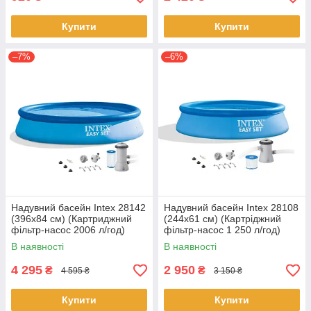
Купити
Купити
–7%
–6%
Надувний басейн Intex 28142
Надувний басейн Intex 28108
(396х84 см) (Картриджний
(244х61 см) (Картріджний
фільтр-насос 2006 л/год)
фільтр-насос 1 250 л/год)
В наявності
В наявності
4 295
2 950
₴
₴
4 595 ₴
3 150 ₴
Купити
Купити