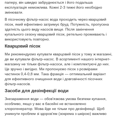
паперу, він швидко забруднюється і його подальша
експлуатація неможлива. Кожні 2-3 тижні його необхідно
змінювати.
В пісочному фільтр-насос вода проходить через кварцовий
пісок, який ефективно затримує бруд. Потужність, пропускна
здатність цього виду насосів вище. Після закінчення
купального сезону кварцовий пісок, ретельно промивають і
використовують повторно.
Кварцовий пісок
Ми рекомендуємо купувати кварцовий пісок у тому ж магазині,
де ви купували фільтр-насос. В асортименті нашого інтернет-
магазину не тільки фільтр-насоси, але і комплектуючі до них.
Це зручно і вигідно. Ми пропонуємо пісок з розмірами
частинок 0,4-0,8 мм. Така фракція — оптимальний варіант
для ефективного очищення води і довговічності пісочних
фільтр-насосів.
Засоби для дезінфекції води
Знезараження води — обов'язкова умова безпеки купання,
особливо, якщо у вас в басейні не встановлено
хлорогенератор. Мова йде не тільки про дезінфекції. Щоб
уникнути проблем зі здоров'ям (зокрема з шкірою) важливо