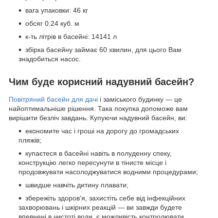
вага упаковки: 46 кг
обсяг 0.24 куб. м
к-ть літрів в басейні: 14141 л
збірка басейну займає 60 хвилин, для цього Вам
знадобиться насос.
Чим буде корисний надувний басейн?
Повітряний басейн для дачі
і заміського будинку — це
найоптимальніше рішення. Така покупка допоможе вам
вирішити безліч завдань. Купуючи надувний басейн, ви:
економите час і гроші на дорогу до громадських
пляжів;
купаєтеся в басейні навіть в полуденну спеку,
конструкцію легко пересунути в тінисте місце і
продовжувати насолоджуватися водними процедурами;
швидше навчіть дитину плавати;
збережіть здоров'я, захистіть себе від інфекційних
захворювань і шкірних реакцій — ви завжди будете
впевнені в чистоті води, є можливість контролювати