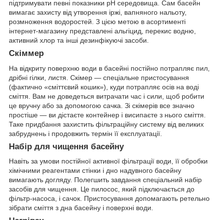
підтримувати певні показники рН середовища. Сам басейн
вимагає захисту від утворення іржі, вапняного нальоту,
розмноження водоростей. З цією метою в асортименті
інтернет-магазину представлені альгіцид, перекис водню,
активний хлор та інші дезинфікуючі засоби.
Скіммер
На відкриту поверхню води в басейні постійно потрапляє пил,
дрібні гілки, листя. Скімер — спеціальне пристосування
(фактично «сміттєвий кошик»), куди потрапляє осів на воді
сміття. Вам не доведеться витрачати час і сили, щоб робити
це вручну або за допомогою сачка. Зі скімерів все значно
простіше — ви дістаєте контейнер і висипаєте з нього сміття.
Таке придбання захистить фільтраційну систему від великих
забруднень і продовжить термін її експлуатації.
Набір для чищення басейну
Навіть за умови постійної активної фільтрації води, її обробки
хімічними реагентами стінки і дно надувного басейну
вимагають догляду. Полегшить завдання спеціальний набір
засобів для чищення. Це пилосос, який підключається до
фільтр-насоса, і сачок. Пристосування допомагають ретельно
зібрати сміття з дна басейну і поверхні води.