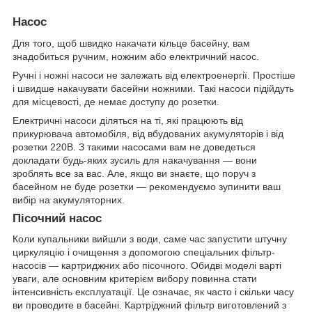
Насос
Для того, щоб швидко накачати кільце басейну, вам
знадобиться ручним, ножним або електричний насос.
Ручні і ножні насоси не залежать від електроенергії. Простіше
і швидше накачувати басейни ножними. Такі насоси підійдуть
для місцевості, де немає доступу до розетки.
Електричні насоси діляться на ті, які працюють від
прикурювача автомобіля, від вбудованих акумуляторів і від
розетки 220В. З такими насосами вам не доведеться
докладати будь-яких зусиль для накачування — вони
зроблять все за вас. Але, якщо ви знаєте, що поруч з
басейном не буде розетки — рекомендуємо зупинити ваш
вибір на акумуляторних.
Пісочний насос
Коли купальники вийшли з води, саме час запустити штучну
циркуляцію і очищення з допомогою спеціальних фільтр-
насосів — картриджних або пісочного. Обидві моделі варті
уваги, але основним критерієм вибору повинна стати
інтенсивність експлуатації. Це означає, як часто і скільки часу
ви проводите в басейні. Картріджний фільтр виготовлений з