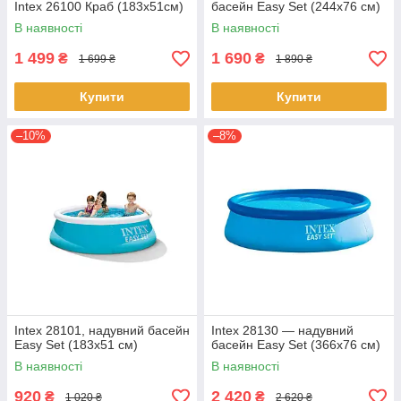
Intex 26100 Краб (183х51см)
басейн Easy Set (244x76 см)
В наявності
В наявності
1 499
1 690
₴
₴
1 699 ₴
1 890 ₴
Купити
Купити
–10%
–8%
Intex 28101, надувний басейн
Intex 28130 — надувний
Easy Set (183x51 см)
басейн Easy Set (366x76 см)
В наявності
В наявності
920
2 420
₴
₴
1 020 ₴
2 620 ₴