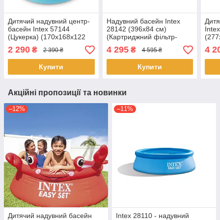
Дитячий надувний центр-
Надувний басейн Intex
Дитя
басейн Intex 57144
28142 (396х84 см)
Inte
(Цукерка) (170x168x122
(Картриджний фільтр-
(277
см)
насос 2006 л/год)
знім
2 290
4 295
4 2
₴
₴
2 390 ₴
4 595 ₴
сиді
опол
Купити
Купити
Акційні пропозиції та новинки
–12%
–11%
Дитячий надувний басейн
Intex 28110 - надувний