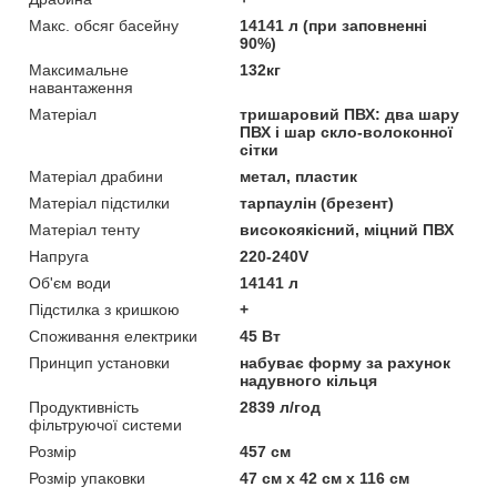
Макс. обсяг басейну
14141 л (при заповненні
90%)
Максимальне
132кг
навантаження
Матеріал
тришаровий ПВХ: два шару
ПВХ і шар скло-волоконної
сітки
Матеріал драбини
метал, пластик
Матеріал підстилки
тарпаулін (брезент)
Матеріал тенту
високоякісний, міцний ПВХ
Напруга
220-240V
Об'єм води
14141 л
Підстилка з кришкою
+
Споживання електрики
45 Вт
Принцип установки
набуває форму за рахунок
надувного кільця
Продуктивність
2839 л/год
фільтруючої системи
Розмір
457 см
Розмір упаковки
47 см х 42 см х 116 см