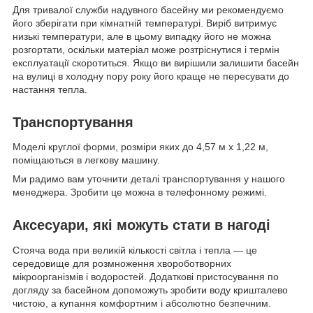
Для тривалої служби надувного басейну ми рекомендуємо
його зберігати при кімнатній температурі. Виріб витримує
низькі температури, але в цьому випадку його не можна
розгортати, оскільки матеріал може розтріснутися і термін
експлуатації скоротиться. Якщо ви вирішили залишити басейн
на вулиці в холодну пору року його краще не пересувати до
настання тепла.
Транспортування
Моделі круглої форми, розміри яких до 4,57 м x 1,22 м,
поміщаються в легкову машину.
Ми радимо вам уточнити деталі транспортування у нашого
менеджера. Зробити це можна в телефонному режимі.
Аксесуари, які можуть стати в нагоді
Стояча вода при великій кількості світла і тепла — це
середовище для розмноження хвороботворних
мікроорганізмів і водоростей. Додаткові пристосування по
догляду за басейном допоможуть зробити воду кришталево
чистою, а купання комфортним і абсолютно безпечним.