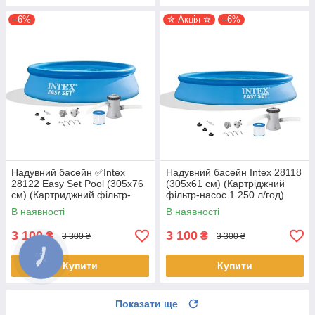
–6%
✮ Акція ✮
–6%
Надувний басейн ✅️Intex
Надувний басейн Intex 28118
28122 Easy Set Pool (305х76
(305x61 см) (Картріджний
см) (Картриджний фільтр-
фільтр-насос 1 250 л/год)
насос 1250 л/год)
В наявності
В наявності
3 100
3 100
₴
₴
3 300 ₴
3 300 ₴
Купити
Купити
Показати ще