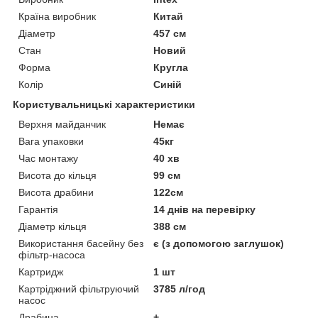
Країна виробник
Китай
Діаметр
457 см
Стан
Новий
Форма
Кругла
Колір
Синій
Користувальницькі характеристики
Верхня майданчик
Немає
Вага упаковки
45кг
Час монтажу
40 хв
Висота до кільця
99 см
Висота драбини
122см
Гарантія
14 днів на перевірку
Діаметр кільця
388 см
Використання басейну без
є (з допомогою заглушок)
фільтр-насоса
Картридж
1 шт
Картріджний фільтруючий
3785 л/год
насос
Драбина
+