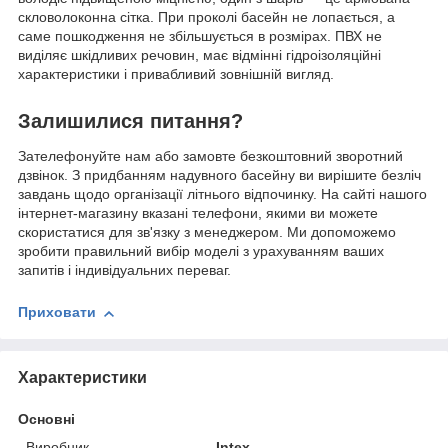
скловолоконна сітка. При проколі басейн не лопається, а
саме пошкодження не збільшується в розмірах. ПВХ не
виділяє шкідливих речовин, має відмінні гідроізоляційні
характеристики і привабливий зовнішній вигляд.
Залишилися питання?
Зателефонуйте нам або замовте безкоштовний зворотний
дзвінок. З придбанням надувного басейну ви вирішите безліч
завдань щодо організації літнього відпочинку. На сайті нашого
інтернет-магазину вказані телефони, якими ви можете
скористатися для зв'язку з менеджером. Ми допоможемо
зробити правильний вибір моделі з урахуванням ваших
запитів і індивідуальних переваг.
Приховати
Характеристики
Основні
Виробник
Intex