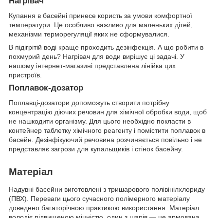
Нагрівач
Купання в басейні принесе користь за умови комфортної
температури. Це особливо важливо для маленьких дітей,
механізми терморегуляції яких не сформувалися.
В підігрітій воді краще проходить дезінфекція. А що робити в
похмурий день? Нагрівач для води вирішує ці задачі. У
нашому інтернет-магазині представлена лінійка цих
пристроїв.
Поплавок-дозатор
Поплавці-дозатори допоможуть створити потрібну
концентрацію діючих речовин для хімічної обробки води, щоб
не нашкодити організму. Для цього необхідно покласти в
контейнер таблетку хімічного реагенту і помістити поплавок в
басейн. Дезінфікуючий речовина розчиняється повільно і не
представляє загрози для купальщиків і стінок басейну.
Матеріал
Надувні басейни виготовлені з тришарового полівінілхлориду
(ПВХ). Переваги цього сучасного полімерного матеріалу
доведено багаторічною практикою використання. Матеріал
володіє підвищеною міцністю, один з шарів — це армована