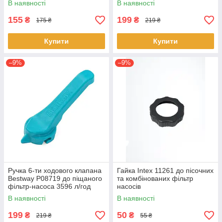
В наявності
В наявності
155
199
₴
₴
175 ₴
219 ₴
Купити
Купити
–9%
–9%
Ручка 6-ти ходового клапана
Гайка Intex 11261 до пісочних
Bestway P08719 до піщаного
та комбінованих фільтр
фільтр-насоса 3596 л/год
насосів
В наявності
В наявності
199
50
₴
₴
219 ₴
55 ₴