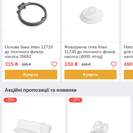
Основа бака Intex 12718
Фільтруюча сітка Intex
Напо
до пісочного фільтр-
11730 до пісочного фільтр
для 
насоса 26652
насоса (4500 л/год)
насо
315
150
490
₴
₴
335 ₴
160 ₴
Купити
Купити
Акційні пропозиції та новинки
–20%
–16%