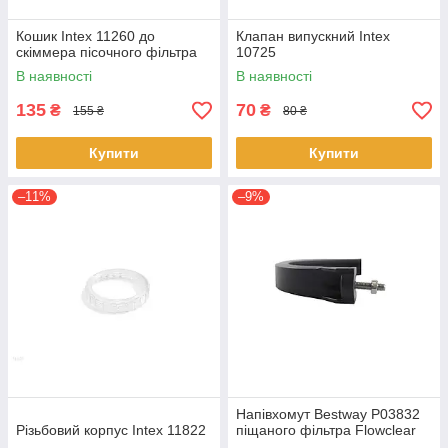
Кошик Intex 11260 до
Клапан випускний Intex
скіммера пісочного фільтра
10725
В наявності
В наявності
135
70
₴
₴
155 ₴
80 ₴
Купити
Купити
–11%
–9%
Напівхомут Bestway P03832
Різьбовий корпус Intex 11822
піщаного фільтра Flowclear