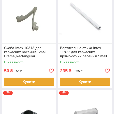
Скоба Intex 10313 для
Вертикальна стійка Intex
каркасних басейнів Small
11877 для каркасних
Frame,Rectangular
прямокутних басейнів Small
frame,Metal Frame
Frame,Rectangular frame
В наявності
В наявності
(28271)
50
235
₴
₴
55 ₴
255 ₴
Купити
Купити
–7%
–6%