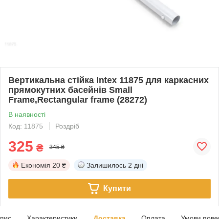
Вертикальна стійка Intex 11875 для каркасних
прямокутних басейнів Small
Frame,Rectangular frame (28272)
В наявності
Код: 11875
Роздріб
325
₴
345 ₴
Економія
20 ₴
Залишилось
2 дні
Купити
пис
Характеристики
Доставка
Оплата
Умови пове