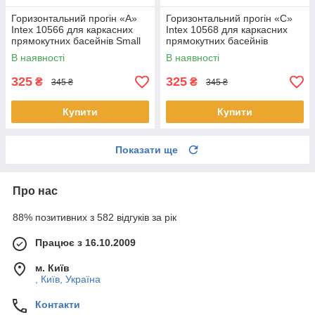
Горизонтальний прогін «A»
Горизонтальний прогін «C»
Intex 10566 для каркасних
Intex 10568 для каркасних
прямокутних басейнів Small
прямокутних басейнів
Frame,Rectangular frame
Rectangular frame (28273)
В наявності
В наявності
(28273)
325
325
₴
₴
345 ₴
345 ₴
Купити
Купити
Показати ще
Про нас
88% позитивних з 582 відгуків за рік
Працює з 16.10.2009
м. Київ
, Київ, Україна
Контакти