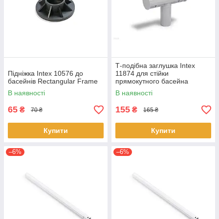
Т-подібна заглушка Intex
Підніжка Intex 10576 до
11874 для стійки
басейнів Rectangular Frame
прямокутного басейна
(28270, 28271, 28272)
В наявності
В наявності
65
155
₴
₴
70 ₴
165 ₴
Купити
Купити
–6%
–6%