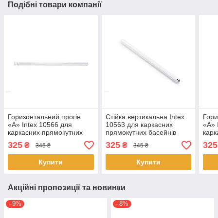
Подібні товари компанії
Горизонтальний прогін
Стійка вертикальна Intex
Гори
«A» Intex 10566 для
10563 для каркасних
«A» 
каркасних прямокутних
прямокутних басейнів
карк
басейнів Small
Rectangular frame (28272)
басе
325
325
325
₴
₴
345 ₴
345 ₴
Frame,Rectangular frame
fram
(28273)
Купити
Купити
Акційні пропозиції та новинки
–9%
–8%