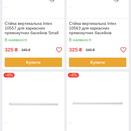
Стійка вертикальна Intex
Стійка вертикальна Intex
10557 для каркасних
10563 для каркасних
прямокутних басейнів Small
прямокутних басейнів
Frame,Rectangular frame
Rectangular frame (28272)
В наявності
В наявності
(28271)
325
325
₴
₴
345 ₴
345 ₴
Купити
Купити
–6%
–6%