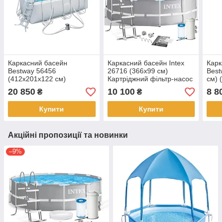
Каркасний басейн
Каркасний басейн Intex
Карк
Bestway 56456
26716 (366x99 см)
Best
(412х201х122 см)
Картріджний фільтр-насос
см) 
(Картріджний фільтр-
2 006 л/год, драбина
20 850
10 100
8 8
₴
₴
насос 2006 л/год,
драбина, дозатор)
Купити
Купити
Акційні пропозиції та новинки
–9%