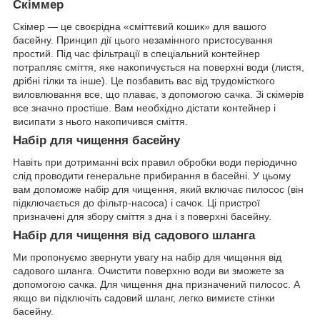
Скіммер
Скімер — це своєрідна «сміттєвий кошик» для вашого
басейну. Принцип дії цього незамінного пристосування
простий. Під час фільтрації в спеціальний контейнер
потрапляє сміття, яке накопичується на поверхні води (листя,
дрібні гілки та інше). Це позбавить вас від трудомісткого
виловлювання все, що плаває, з допомогою сачка. Зі скімерів
все значно простіше. Вам необхідно дістати контейнер і
висипати з нього накопичився сміття.
Набір для чищення басейну
Навіть при дотриманні всіх правил обробки води періодично
слід проводити генеральне прибирання в басейні. У цьому
вам допоможе набір для чищення, який включає пилосос (він
підключається до фільтр-насоса) і сачок. Ці пристрої
призначені для збору сміття з дна і з поверхні басейну.
Набір для чищення від садового шланга
Ми пропонуємо звернути увагу на набір для чищення від
садового шланга. Очистити поверхню води ви зможете за
допомогою сачка. Для чищення дна призначений пилосос. А
якщо ви підключіть садовий шланг, легко вимиєте стінки
басейну.