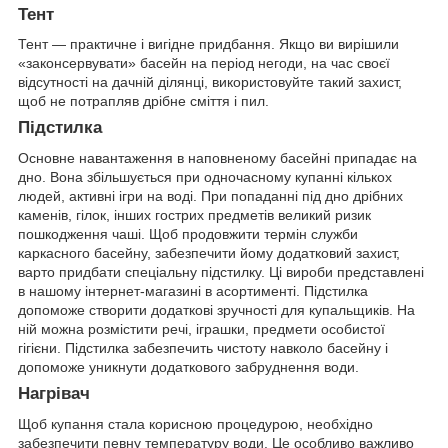
Тент
Тент — практичне і вигідне придбання. Якщо ви вирішили
«законсервувати» басейн на період негоди, на час своєї
відсутності на дачній ділянці, використовуйте такий захист,
щоб не потрапляв дрібне сміття і пил.
Підстилка
Основне навантаження в наповненому басейні припадає на
дно. Вона збільшується при одночасному купанні кількох
людей, активні ігри на воді. При попаданні під дно дрібних
каменів, гілок, інших гострих предметів великий ризик
пошкодження чаші. Щоб продовжити термін служби
каркасного басейну, забезпечити йому додатковий захист,
варто придбати спеціальну підстилку. Ці вироби представлені
в нашому інтернет-магазині в асортименті. Підстилка
допоможе створити додаткові зручності для купальщиків. На
ній можна розмістити речі, іграшки, предмети особистої
гігієни. Підстилка забезпечить чистоту навколо басейну і
допоможе уникнути додаткового забруднення води.
Нагрівач
Щоб купання стала корисною процедурою, необхідно
забезпечити певну температуру води. Це особливо важливо