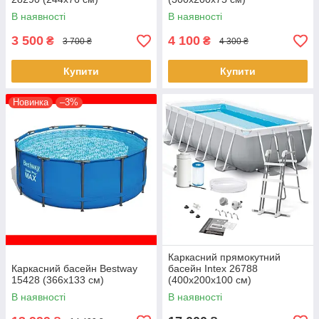
В наявності
В наявності
3 500
4 100
₴
₴
3 700 ₴
4 300 ₴
Купити
Купити
Новинка
–3%
Каркасний прямокутний
Каркасний басейн Bestway
басейн Intex 26788
15428 (366х133 см)
(400х200х100 см)
(Картриджний фільтр-насос
В наявності
В наявності
2006 л/год, драбина)