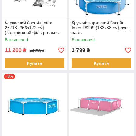
Каркасний басейн Intex
Круглий каркасний басейн
26718 (366x122 см)
Intex 28209 (183х38 см) душ,
(Картріджний фільтр-насос
навіс
3785 л/год, драбина)
В наявності
В наявності
11 200
3 799
₴
₴
12 300 ₴
Купити
Купити
–8%