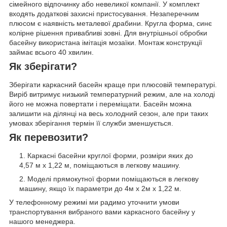
сімейного відпочинку або невеликої компанії. У комплект
входять додаткові захисні пристосування. Незаперечним
плюсом є наявність металевої драбини. Кругла форма, синє
колірне рішення привабливі зовні. Для внутрішньої обробки
басейну використана імітація мозаїки. Монтаж конструкції
займає всього 40 хвилин.
Як зберігати?
Зберігати каркасний басейн краще при плюсовій температурі.
Виріб витримує низький температурний режим, але на холоді
його не можна повертати і переміщати. Басейн можна
залишити на ділянці на весь холодний сезон, але при таких
умовах зберігання термін її служби зменшується.
Як перевозити?
Каркасні басейни круглої форми, розміри яких до
4,57 м x 1,22 м, поміщаються в легкову машину.
Моделі прямокутної форми поміщаються в легкову
машину, якщо їх параметри до 4м х 2м х 1,22 м.
У телефонному режимі ми радимо уточнити умови
транспортування вибраного вами каркасного басейну у
нашого менеджера.