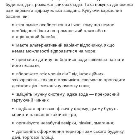
будинків, дач, розважальних закладів. Така покупка допоможе
вам вирішити відразу кілька завдань. Купуючи каркасний
басейн, ви:
економите особисті кошти і час, тому що немає
необхідності їхати на громадський пляж або в
стаціонарний басейн;
маєте альтернативний варіант відпочинку, якщо
немає можливості відправитися на море;
привчаєте дитину не боятися води і швидше навчити
його плавати;
вбережете всіх членів сім'ї від інфекційних
захворювань, так як є можливість своєчасно проводити
дезінфекцію і механічну очистку води;
зміцніть імунну систему, адже вода — прекрасний
гартуючий чинник;
подбаєте про свою фізичну форму, цьому будуть
сприяти плавання і активні ігри;
організуєте незабутні вечірки, пікніки, змагання;
доповніть оформлення території заміського будинку,
дачі, торгової площі.