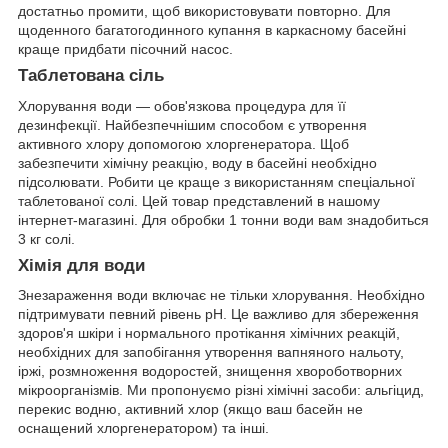
достатньо промити, щоб використовувати повторно. Для
щоденного багатогодинного купання в каркасному басейні
краще придбати пісочний насос.
Таблетована сіль
Хлорування води — обов'язкова процедура для її
дезинфекції. Найбезпечнішим способом є утворення
активного хлору допомогою хлоргенератора. Щоб
забезпечити хімічну реакцію, воду в басейні необхідно
підсолювати. Робити це краще з використанням спеціальної
таблетованої солі. Цей товар представлений в нашому
інтернет-магазині. Для обробки 1 тонни води вам знадобиться
3 кг солі.
Хімія для води
Знезараження води включає не тільки хлорування. Необхідно
підтримувати певний рівень рН. Це важливо для збереження
здоров'я шкіри і нормального протікання хімічних реакцій,
необхідних для запобігання утворення вапняного нальоту,
іржі, розмноження водоростей, знищення хвороботворних
мікроорганізмів. Ми пропонуємо різні хімічні засоби: альгіцид,
перекис водню, активний хлор (якщо ваш басейн не
оснащений хлоргенератором) та інші.