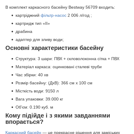
В комплект каркасного басейну Bestway 56709 входить:
картріджний
фільтр-насос
2 006 л/год ;
картридж тип «II»
драбина
адаптер для зливу води;
Основні характеристики басейну
Структура: 3 шари: ПВХ + скловолоконна сітка + ПВХ
Матеріал каркаса: оцинковані сталеві труби
Час збірки: 40 хв
Розмір басейну: (ДхВ): 366 см х 100 см
Місткість води: 9150 л
Вага упаковки: 39.000 кг
Об'єм: 0.190 куб. м
Кому підійде і з якими завданнями
впорається?
Каркасний басейн
— це прекрасне рішення для заміських