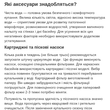
Які аксесуари знадобляться?
Чиста вода — головна умова безпечного і комфортного
купання. Велика кількість світла, відносно висока температура
води — сприятливі умови для розвитку патогенної
мікрофлори, розмноження водоростей, утворення вапняного
нальоту на стінках і дні басейну. Для усунення всіх цих
негативних факторів необхідно використовувати додаткове
устаткування.
Картриджні та піскові насоси
Кілька разів в тиждень (не більше трьох) рекомендується
запускати штучну циркуляцію води . Цю функцію виконують
насоси, оснащені спеціальними фільтрами. Для каркасних
басейнів використовують картриджні і пісочні моделі. Вибір
насоса повинен ґрунтуватися не на тривалості перебування
купальників у воді. Картріджний фільтр виготовлений із
паперу. Він швидко забруднюється і якість фільтрації
погіршується. Для повноцінного очищення води паперовий
фільтр кожні 2-3 тижні потрібно міняти.
Потужність та пропускна здатність у пісочного насоса значно
вище. Вода проходить через кварцовий пісок і ретельно
очищається. Після закінчення купального сезону пісок