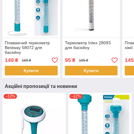
Плаваючий термометр
Термометр Intex 28093
Плав
Bestway 58072 для
для басейну
хімі
басейну
149
95
145
₴
₴
169 ₴
105 ₴
Купити
Купити
Акційні пропозиції та новинки
–12%
–12%