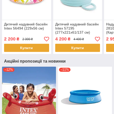
Дитячий надувний басейн
Дитячий надувний басейн
Наду
Intex 56494 (229x56 см)
Intex 57195
2810
(277х221х61/137 см)
(Кар
знімний навіс, надувне
насо
2 200
4 200
2 9
₴
₴
2 300 ₴
4 400 ₴
сидіння, піддон для
ополіскування ніг
Купити
Купити
Акційні пропозиції та новинки
–12%
–11%