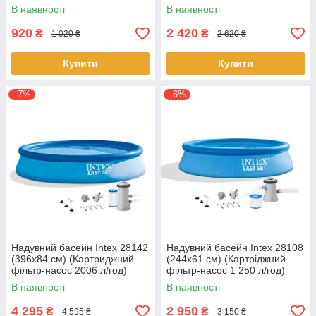
В наявності
В наявності
920
2 420
₴
₴
1 020 ₴
2 620 ₴
Купити
Купити
–7%
–6%
Надувний басейн Intex 28142
Надувний басейн Intex 28108
(396х84 см) (Картриджний
(244х61 см) (Картріджний
фільтр-насос 2006 л/год)
фільтр-насос 1 250 л/год)
В наявності
В наявності
4 295
2 950
₴
₴
4 595 ₴
3 150 ₴