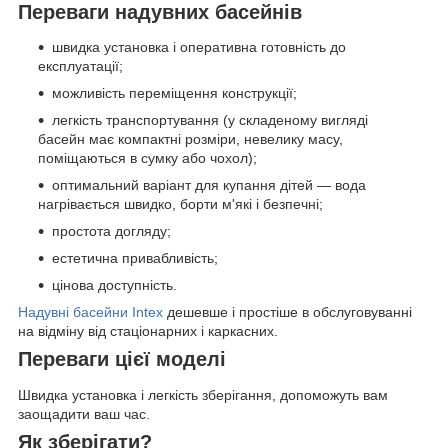
Переваги надувних басейнів
швидка установка і оперативна готовність до
експлуатації;
можливість переміщення конструкції;
легкість транспортування (у складеному вигляді
басейн має компактні розміри, невелику масу,
поміщаються в сумку або чохол);
оптимальний варіант для купання дітей — вода
нагрівається швидко, борти м'які і безпечні;
простота догляду;
естетична привабливість;
цінова доступність.
Надувні басейни Intex
дешевше і простіше в обслуговуванні
на відміну від стаціонарних і каркасних.
Переваги цієї моделі
Швидка установка і легкість зберігання, допоможуть вам
заощадити ваш час.
Як зберігати?