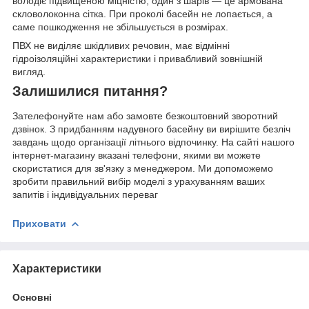
володіє підвищеною міцністю, один з шарів — це армована
скловолоконна сітка. При проколі басейн не лопається, а
саме пошкодження не збільшується в розмірах.
ПВХ не виділяє шкідливих речовин, має відмінні
гідроізоляційні характеристики і привабливий зовнішній
вигляд.
Залишилися питання?
Зателефонуйте нам або замовте безкоштовний зворотний
дзвінок. З придбанням надувного басейну ви вирішите безліч
завдань щодо організації літнього відпочинку. На сайті нашого
інтернет-магазину вказані телефони, якими ви можете
скористатися для зв'язку з менеджером. Ми допоможемо
зробити правильний вибір моделі з урахуванням ваших
запитів і індивідуальних переваг
Приховати
Характеристики
Основні