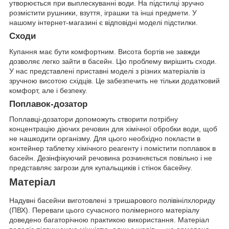
утворюється при выплескуванні води. На підстилці зручно
розмістити рушники, взуття, іграшки та інші предмети. У
нашому інтернет-магазині є відповідні моделі підстилки.
Сходи
Купання має бути комфортним. Висота бортів не завжди
дозволяє легко зайти в басейн. Цю проблему вирішить сходи.
У нас представлені приставні моделі з різних матеріалів із
зручною висотою східців. Це забезпечить не тільки додатковий
комфорт, але і безпеку.
Поплавок-дозатор
Поплавці-дозатори допоможуть створити потрібну
концентрацію діючих речовин для хімічної обробки води, щоб
не нашкодити організму. Для цього необхідно покласти в
контейнер таблетку хімічного реагенту і помістити поплавок в
басейн. Дезінфікуючий речовина розчиняється повільно і не
представляє загрози для купальщиків і стінок басейну.
Матеріал
Надувні басейни виготовлені з тришарового полівінілхлориду
(ПВХ). Переваги цього сучасного полімерного матеріалу
доведено багаторічною практикою використання. Матеріал