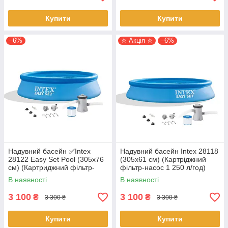
Купити
Купити
–6%
✮ Акція ✮
–6%
Надувний басейн ✅️Intex
Надувний басейн Intex 28118
28122 Easy Set Pool (305х76
(305x61 см) (Картріджний
см) (Картриджний фільтр-
фільтр-насос 1 250 л/год)
насос 1250 л/год)
В наявності
В наявності
3 100
3 100
₴
₴
3 300 ₴
3 300 ₴
Купити
Купити