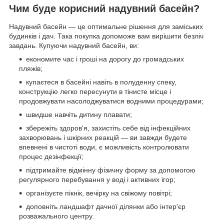
Чим буде корисний надувний басейн?
Надувний басейн — це оптимальне рішення для заміських
будинків і дач. Така покупка допоможе вам вирішити безліч
завдань. Купуючи надувний басейн, ви:
економите час і гроші на дорогу до громадських
пляжів;
купаєтеся в басейні навіть в полуденну спеку,
конструкцію легко пересунути в тінисте місце і
продовжувати насолоджуватися водними процедурами;
швидше навчіть дитину плавати;
збережіть здоров'я, захистіть себе від інфекційних
захворювань і шкірних реакцій — ви завжди будете
впевнені в чистоті води, є можливість контролювати
процес дезінфекції;
підтримайте відмінну фізичну форму за допомогою
регулярного перебування у воді і активних ігор;
організуєте пікнік, вечірку на свіжому повітрі;
доповніть ландшафт дачної ділянки або інтер'єр
розважального центру.