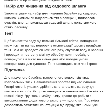
Набір для чищення від садового шланга
Зверніть увагу на набір для чищення басейну від садового
шланга. Сачком ви видаліть сміття з поверхні, пилососом
очистіть дно, а приєднавши садовий шланг, легко вимиєте
стінки басейну.
Тент
Щоб захистити воду від великої кількості світла, попадання
пилу і сміття на час перерви в експлуатації, досить придбати
тент. Вам не доведеться кожного разу спускати воду в басейні
і проводити повторну хімічну обробку, коли необхідно
повернутися в місто на кілька днів або погодні умови
несприятливі для купання. Тент заощадить вам час і гроші.
Підстилка
Дно надувного басейну, наповненого водою, відчуває
колосальний тиск. Навантаження зростає під час купання.
Гострі камені, уламки, дрібні гілки становлять загрозу для
цілісності виробу. Якщо ви плануєте встановлювати басейн на
газоні, піску, ґрунтовий майданчику, краще це робити з
використанням додаткового захисту — підстилки. Її розміри
дозволяють захистити конструкцію від бруду, яка неминуче