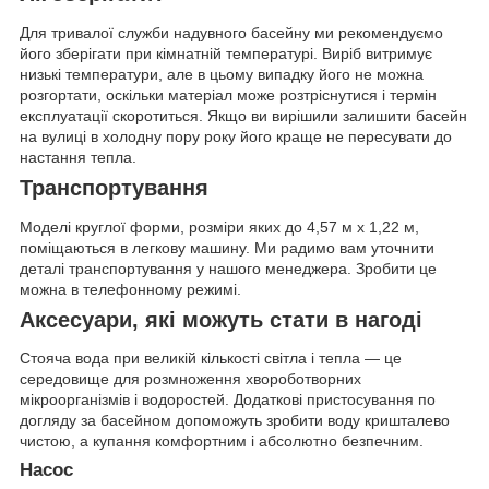
Для тривалої служби надувного басейну ми рекомендуємо
його зберігати при кімнатній температурі. Виріб витримує
низькі температури, але в цьому випадку його не можна
розгортати, оскільки матеріал може розтріснутися і термін
експлуатації скоротиться. Якщо ви вирішили залишити басейн
на вулиці в холодну пору року його краще не пересувати до
настання тепла.
Транспортування
Моделі круглої форми, розміри яких до 4,57 м x 1,22 м,
поміщаються в легкову машину. Ми радимо вам уточнити
деталі транспортування у нашого менеджера. Зробити це
можна в телефонному режимі.
Аксесуари, які можуть стати в нагоді
Стояча вода при великій кількості світла і тепла — це
середовище для розмноження хвороботворних
мікроорганізмів і водоростей. Додаткові пристосування по
догляду за басейном допоможуть зробити воду кришталево
чистою, а купання комфортним і абсолютно безпечним.
Насос