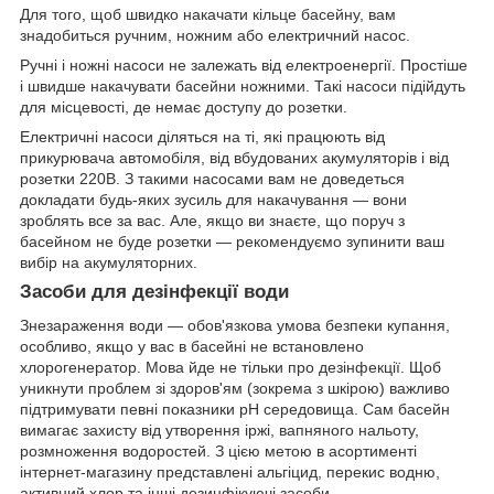
Для того, щоб швидко накачати кільце басейну, вам
знадобиться ручним, ножним або електричний насос.
Ручні і ножні насоси не залежать від електроенергії. Простіше
і швидше накачувати басейни ножними. Такі насоси підійдуть
для місцевості, де немає доступу до розетки.
Електричні насоси діляться на ті, які працюють від
прикурювача автомобіля, від вбудованих акумуляторів і від
розетки 220В. З такими насосами вам не доведеться
докладати будь-яких зусиль для накачування — вони
зроблять все за вас. Але, якщо ви знаєте, що поруч з
басейном не буде розетки — рекомендуємо зупинити ваш
вибір на акумуляторних.
Засоби для дезінфекції води
Знезараження води — обов'язкова умова безпеки купання,
особливо, якщо у вас в басейні не встановлено
хлорогенератор. Мова йде не тільки про дезінфекції. Щоб
уникнути проблем зі здоров'ям (зокрема з шкірою) важливо
підтримувати певні показники рН середовища. Сам басейн
вимагає захисту від утворення іржі, вапняного нальоту,
розмноження водоростей. З цією метою в асортименті
інтернет-магазину представлені альгіцид, перекис водню,
активний хлор та інші дезинфікуючі засоби.