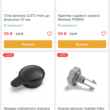
Сітка фільтра 11072 Intex до
Адаптер садового шланга
форсунок 32 мм
Bestway P09992
В наявності
В наявності
99
99
₴
₴
119 ₴
119 ₴
Купити
Купити
–12%
–10%
Кришка повітряного клапана
Клапан випуску повітря Intex