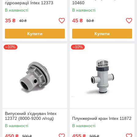
гідроаерації Intex 12373
10460
В наявності
В наявності
35
45
₴
₴
40 ₴
50 ₴
Купити
Купити
–10%
–10%
Випускний з'єднувач Intex
12372 (8000-9200 л/год)
Плунжерний кран Intex 11872
В наявності
В наявності
450
455
₴
₴
500 ₴
505 ₴