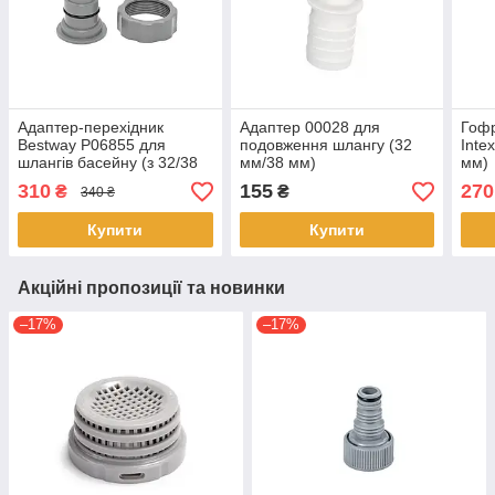
Адаптер-перехідник
Адаптер 00028 для
Гоф
Bestway P06855 для
подовження шлангу (32
Inte
шлангів басейну (з 32/38
мм/38 мм)
мм)
мм на 38 мм)
310
155
270
₴
₴
340 ₴
Купити
Купити
Акційні пропозиції та новинки
–17%
–17%