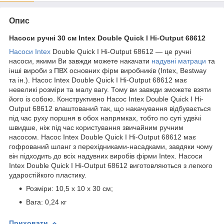
Опис
Насоси ручні 30 см Intex Double Quick I Hi-Output 68612
Насоси Intex
Double Quick I Hi-Output 68612 — це ручні
насоси, якими Ви завжди можете накачати
надувні матраци
та
інші вироби з ПВХ основних фірм виробників (Intex, Bestway
та ін.). Насос Intex Double Quick I Hi-Output 68612 має
невеликі розміри та малу вагу. Тому ви завжди зможете взяти
його із собою. Конструктивно Насос Intex Double Quick I Hi-
Output 68612 влаштований так, що накачування відбувається
під час руху поршня в обох напрямках, тобто по суті удвічі
швидше, ніж під час користування звичайним ручним
насосом. Насос Intex Double Quick I Hi-Output 68612 має
гофрований шланг з перехідниками-насадками, завдяки чому
він підходить до всіх надувних виробів фірми Intex. Насоси
Intex Double Quick I Hi-Output 68612 виготовляються з легкого
ударостійкого пластику.
Розміри: 10,5 х 10 х 30 см;
Вага: 0,24 кг
Приховати