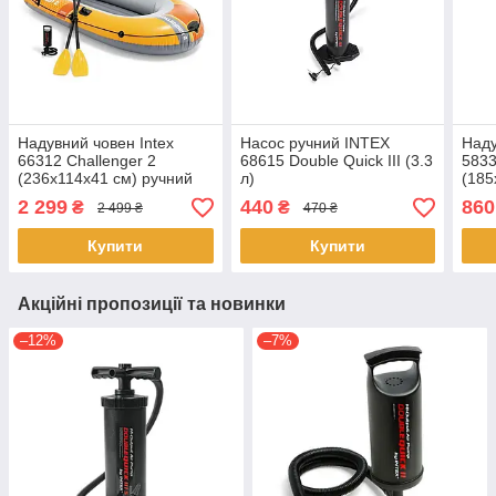
Надувний човен Intex
Насос ручний INTEX
Наду
66312 Challenger 2
68615 Double Quick III (3.3
5833
(236х114х41 см) ручний
л)
(185
насос 0.9 л, весла 2 шт.
2шт.
2 299
440
860
₴
₴
2 499 ₴
470 ₴
Купити
Купити
Акційні пропозиції та новинки
–12%
–7%