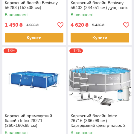
Каркасний басейн Bestway
Каркасний басейн Bestway
56283 (152х38 см)
56432 (244x51 см) душ, навіс
В наявності
В наявності
1 450
4 620
₴
₴
1 900 ₴
5 420 ₴
Купити
Купити
–13%
–12%
Каркасний прямокутний
Каркасний басейн Intex
басейн Intex 28271
26716 (366x99 см)
(260х160х65 см)
Картріджний фільтр-насос 2
006 л/год, драбина
В наявності
В наявності