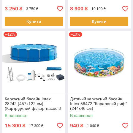
3 250
8 900
₴
₴
3 750 ₴
10 100 ₴
Купити
Купити
–12%
–10%
Каркасний басейн Intex
Дитячий каркасний басейн
28242 (457x122 см)
Intex 58472 "Кораловий риф"
(Картріджний фільтр-насос 3
(244х46 см)
785 л/год, драбина, тент,
В наявності
В наявності
підстилка)✅️
15 300
940
₴
₴
17 300 ₴
1 040 ₴