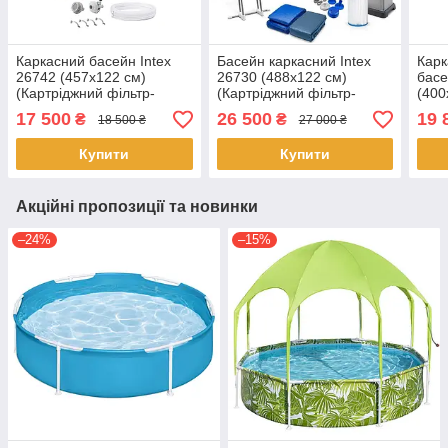
Каркасний басейн Intex
Басейн каркасний Intex
Карк
26742 (457x122 см)
26730 (488х122 см)
басе
(Картріджний фільтр-
(Картріджний фільтр-
(400
насос 3785 л/год,
насос 5 678 л/год,
(Кар
17 500
26 500
19 
₴
₴
18 500 ₴
27 000 ₴
драбина, тент, підстилка)
драбина, тент, підстилка)
насо
драб
Купити
Купити
Акційні пропозиції та новинки
–24%
–15%