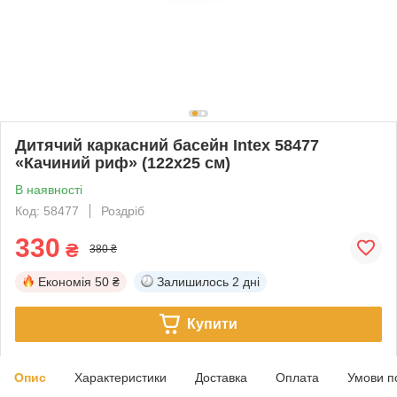
Дитячий каркасний басейн Intex 58477
«Качиний риф» (122х25 см)
В наявності
Код: 58477
Роздріб
330
₴
380 ₴
Економія
50 ₴
Залишилось
2 дні
Купити
Опис
Характеристики
Доставка
Оплата
Умови п