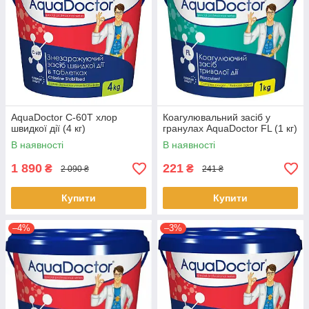
AquaDoctor C-60T хлор
Коагулювальний засіб у
швидкої дії (4 кг)
гранулах AquaDoctor FL (1 кг)
В наявності
В наявності
1 890
221
₴
₴
2 090 ₴
241 ₴
Купити
Купити
–4%
–3%