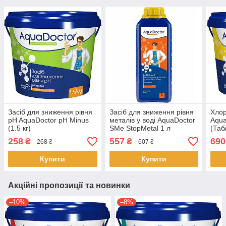
Засіб для зниження рівня
Засіб для зниження рівня
Хлор
pH AquaDoctor pH Minus
металів у воді AquaDoctor
Aqua
(1.5 кг)
SMe StopMetal 1 л
(Таб
258
557
690
₴
₴
268 ₴
607 ₴
Купити
Купити
Акційні пропозиції та новинки
–10%
–8%