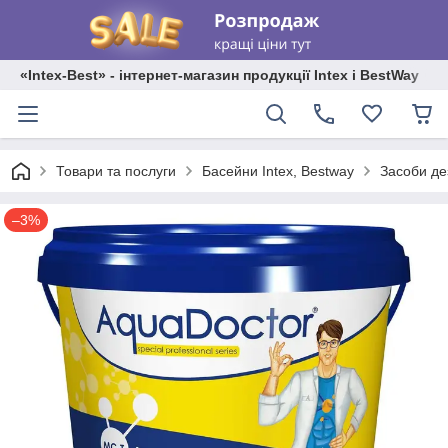
«Intex-Best» - інтернет-магазин продукції Intex і BestWay
Товари та послуги
Басейни Intex, Bestway
Засоби дез
–3%