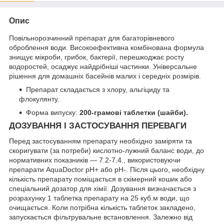
Опис
Повільнорозчинний препарат для багаторівневого
оброблення води. Високоефективна комбінована формула
знищує мікроби, грибок, бактерії, перешкоджає росту
водоростей, осаджує найдрібніші частинки. Універсальне
рішення для домашніх басейнів малих і середніх розмірів.
Препарат складається з хлору, альгіциду та
флокулянту.
Форма випуску:
200-грамові таблетки (шайби).
ДОЗУВАННЯ І ЗАСТОСУВАННЯ ПЕРЕВАГИ
Перед застосуванням препарату необхідно заміряти та
скоригувати (за потреби) кислотно-лужний баланс води, до
нормативних показників — 7.2-7.4., використовуючи
препарати AquaDoctor pH+ або pH-. Після цього, необхідну
кількість препарату поміщається в скімерний кошик або
спеціальний дозатор для хімії. Дозування визначається з
розрахунку 1 таблетка препарату на 25 куб.м води, що
очищається. Коли потрібна кількість таблеток закладено,
запускається фільтрувальне встановлення. Залежно від