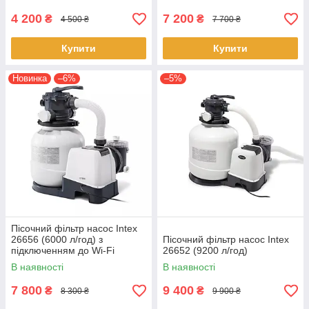
4 200
7 200
₴
₴
4 500 ₴
7 700 ₴
Купити
Купити
Новинка
–6%
–5%
Пісочний фільтр насос Intex
26656 (6000 л/год) з
Пісочний фільтр насос Intex
підключенням до Wi-Fi
26652 (9200 л/год)
В наявності
В наявності
7 800
9 400
₴
₴
8 300 ₴
9 900 ₴