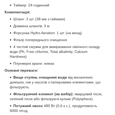
Таймер: 24-годинний
Комплектація:
Шланг: 2 шт. (38 мм з гайками)
Довжина шлангів: 3 м
Форсунка Hydro Aeration: 1 шт. (на вихід)
Фільтр попереднього очищення
4 тестові смужки для вимірювання хімічного складу
води (Ph, Free chlorine, Total alkalinity, Calcium
Hardness)
Плунжерні крани: немає
Основні переваги:
Вище ступінь очищення води
від механічних
домішок, ніж у насосів з паперовими елементами, що
фільтрують.
Фільтруючий елемент (на вибір):
кварцовий пісок,
скляний пісок або фільтруючі кульки (Polysphere).
Потужний насос
480 Bт (0,6 к.с.), продуктивність
6000 л/год.