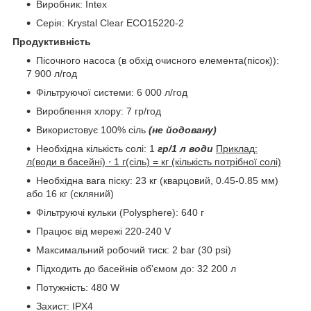
Виробник: Intex
Серія: Krystal Clear ECO15220-2
Продуктивність
Пісочного насоса (в обхід очисного елемента(пісок)):
7 900 л/год
Фільтруючої системи: 6 000 л/год
Вироблення хлору: 7 гр/год
Використовує 100% сіль
(не йодовану)
Необхідна кількість солі: 1
гр/1 л води
Приклад:
л(води в басейні) ⋅ 1 г(сіль) = кг (кількість потрібної солі)
Необхідна вага піску: 23 кг (кварцовий, 0.45-0.85 мм)
або 16 кг (скляний)
Фільтруючі кульки (Polysphere): 640 г
Працює від мережі 220-240 V
Максимальний робочий тиск: 2 bar (30 psi)
Підходить до басейнів об'ємом до: 32 200 л
Потужність: 480 W
Захист: IPX4