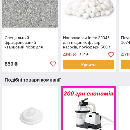
Спеціальний
Наповнювач Intex 29045
Плун
фракціонований
для піщаних фільтр-
107
кварцовий пісок для
насосів, полісфери 500 г
пісочних фільтрів (35 кг)
490
470
₴
540 ₴
0,8-1,2 мм
850
₴
Купити
Подібні товари компанії