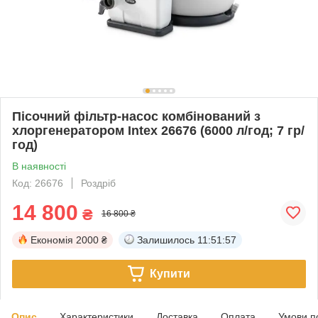
Пісочний фільтр-насос комбінований з
хлоргенератором Intex 26676 (6000 л/год; 7 гр/
год)
В наявності
Код: 26676
Роздріб
14 800
₴
16 800 ₴
Економія
2000 ₴
Залишилось
11:51:56
Купити
Опис
Характеристики
Доставка
Оплата
Умови п