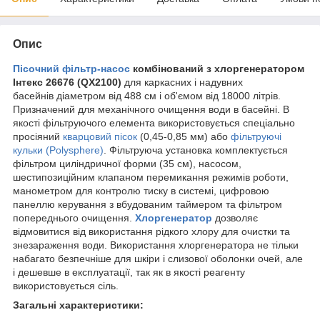
Опис
Пісочний фільтр-насос
комбінований з хлоргенератором
Інтекс 26676 (QX2100)
для каркасних і надувних
басейнів діаметром від 488 см і об'ємом від 18000 літрів.
Призначений для механічного очищення води в басейні. В
якості фільтруючого елемента використовується спеціально
просіяний
кварцовий пісок
(0,45-0,85 мм) або
фільтруючі
кульки (Polysphere)
. Фільтруюча установка комплектується
фільтром циліндричної форми (35 см), насосом,
шестипозиційним клапаном перемикання режимів роботи,
манометром для контролю тиску в системі, цифровою
панеллю керування з вбудованим таймером та фільтром
попереднього очищення.
Хлоргенератор
дозволяє
відмовитися від використання рідкого хлору для очистки та
знезараження води. Використання хлоргенератора не тільки
набагато безпечніше для шкіри і слизової оболонки очей, але
і дешевше в експлуатації, так як в якості реагенту
використовується сіль.
Загальні характеристики: