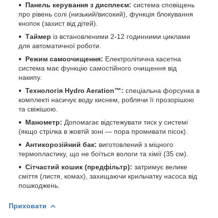
Панель керування з дисплеєм:
система сповіщень
про рівень солі (низький/високий), функція блокування
кнопок (захист від дітей).
Таймер
із встановленими 2-12 годинними циклами
для автоматичної роботи.
Режим самоочищення:
Електролітична касетна
система має функцію самостійного очищення від
накипу.
Технологія Hydro Aeration™:
спеціальна форсунка в
комплекті насичує воду киснем, роблячи її прозорішою
та свіжішою.
Манометр:
Допомагає відстежувати тиск у системі
(якщо стрілка в жовтій зоні — пора промивати пісок).
Антикорозійний бак:
виготовлений з міцного
термопластику, що не боїться вологи та хімії (35 см).
Сітчастий кошик (предфільтр):
затримує велике
сміття (листя, комах), захищаючи крильчатку насоса від
пошкоджень.
Приховати