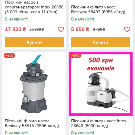
Пісочний насос з
хлоргенератором Intex 26680
Пісочний фільтр насос
(8 000 л/год, хлор 11 г/год)
Bestway 58497 (6056 л/год)
В наявності
В наявності
17 800
5 950
₴
₴
20 800 ₴
6 450 ₴
Купити
Купити
–7%
–6%
Пісочний фільтр насос
Пісочний фільтр насос Intex
Bestway 58515 (3596 л/год)
26646 (6000 л/год)
В наявності
В наявності