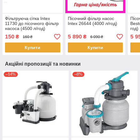
Фільтруюча сітка Intex
Пісочний фільтр насос
Пісо
11730 до пісочного фільтр
Intex 26644 (4000 л/год)
Best
насоса (4500 л/год)
год)
150
5 890
5 9
₴
₴
160 ₴
6 090 ₴
Купити
Купити
Акційні пропозиції та новинки
–14%
–8%