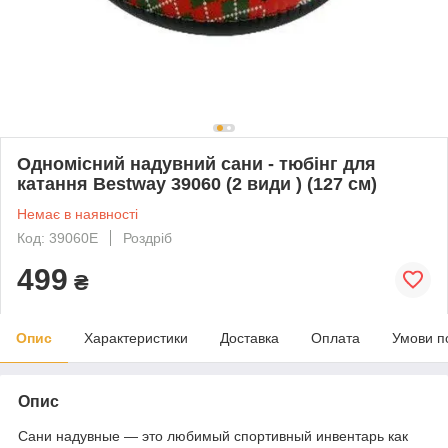
Одномісний надувний сани - тюбінг для
катання Bestway 39060 (2 види ) (127 см)
Немає в наявності
Код: 39060E
Роздріб
499
₴
Опис
Характеристики
Доставка
Оплата
Умови п
Опис
Сани надувные ― это любимый спортивный инвентарь как