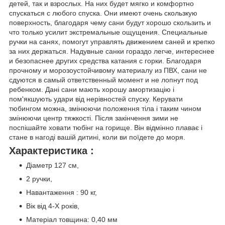
детей, так и взрослых. На них будет мягко и комфортно
спускаться с любого спуска. Они имеют очень скользкую
поверхность, благодаря чему сани будут хорошо скользить и
что только усилит экстремальные ощущения. Специальные
ручки на санях, помогут управлять движением саней и крепко
за них держаться. Надувные санки гораздо легче, интереснее
и безопаснее других средства катания с горки. Благодаря
прочному и морозоустойчивому материалу из ПВХ, сани не
сдуются в самый ответственный момент и не лопнут под
ребенком. Дані сани мають хорошу амортизацію і
пом'якшують удари від нерівностей спуску. Керувати
тюбингом можна, змінюючи положення тіла і таким чином
змінюючи центр тяжкості. Після закінчення зими не
поспішайте ховати тюбінг на горище. Він відмінно плаває і
стане в нагоді вашій дитині, коли ви поїдете до моря.
Характеристика :
Діаметр 127 см,
2 ручки,
Навантаження : 90 кг,
Вік від 4-Х років,
Матеріал товщина: 0,40 мм