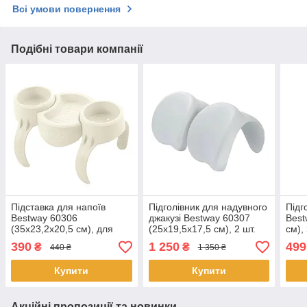
Всі умови повернення
Подібні товари компанії
Підставка для напоїв
Підголівник для надувного
Підг
Bestway 60306
джакузі Bestway 60307
Best
(35x23,2x20,5 см), для
(25x19,5x17,5 см), 2 шт.
см),
надувного джакузі
джак
390
1 250
499
₴
₴
440 ₴
1 350 ₴
Купити
Купити
Акційні пропозиції та новинки