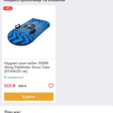
–9%
Надувні сани-тюбінг 35088
Jilong Pathfinder Snow Tube
(97х54х25 см)
В наявності
515
₴
565 ₴
Купити
Про нас