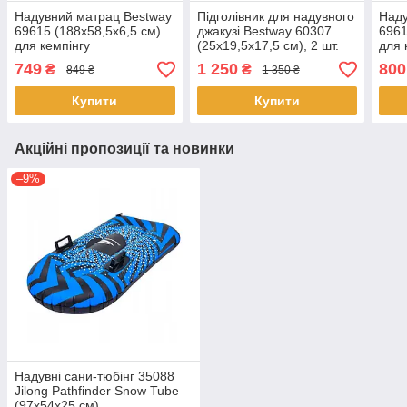
Надувний матрац Bestway
Підголівник для надувного
Наду
69615 (188х58,5х6,5 см)
джакузі Bestway 60307
6961
для кемпінгу
(25x19,5x17,5 см), 2 шт.
для 
749
1 250
800
₴
₴
849 ₴
1 350 ₴
Купити
Купити
Акційні пропозиції та новинки
–9%
Надувні сани-тюбінг 35088
Jilong Pathfinder Snow Tube
(97х54х25 см)