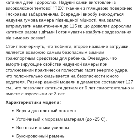
катання дітей і дорослих. Надувні санки виготовлені з
високоякісної тентової "ПВХ" тканини з глянцевою поверхнею
і яскравим забарвленням. Всередині виробу знаходиться
надувна гумова камера підвищеної міцності, яка здатна
витримувати навантаження до 115 кг, що дозволяє дорослим
кататися разом з дітьми і отримувати незабутнє задоволення
від зимових розваг!
Стоит подчеркнуть, что тюбинги, второе название ватрушки,
является возможно самым безопасным зимним
транспортным средством для ребенка. Очевидно, что
амортизирующие свойства надувной камеры при
столкновении практически полностью гасят энергию удара,
что положительно сказывается на безопасности юного
водителя. Размер данной модели в диаметре составляет 127
см., что позволяет кататься деткам от 6 лет самостоятельно и
вместе с взрослыми от 3 лет.
Характеристики модели:
Верх и дно плотный автотент.
Устойчивый к морозам материал (до -25 С).
Все швы и стыки усилены.
Буксировочный ремень.